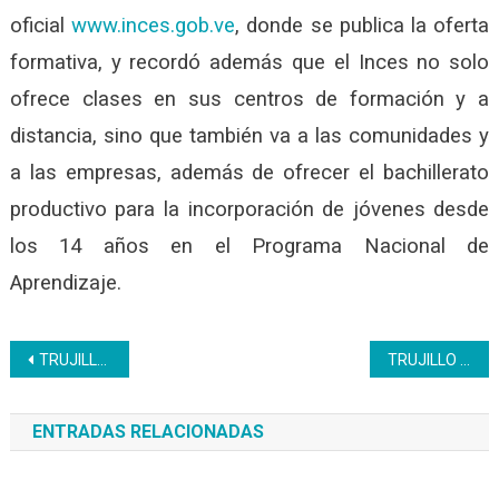
oficial
www.inces.gob.ve
, donde se publica la oferta
formativa, y recordó además que el Inces no solo
ofrece clases en sus centros de formación y a
distancia, sino que también va a las comunidades y
a las empresas, además de ofrecer el bachillerato
productivo para la incorporación de jóvenes desde
los 14 años en el Programa Nacional de
Aprendizaje.
Navegación
TRUJILLO | Inces forma a servidores públicos de Hidroandes
TRUJILLO | Futuros graduandos presentarán su proyecto pedagógico
de
ENTRADAS RELACIONADAS
entradas