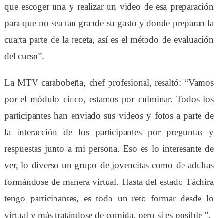
que escoger
una
y realizar un video de esa preparación
para que no sea tan grande su gasto y donde preparan la
cuarta parte de la receta, así
es
el método de evaluación
del curso”.
La M
TV
carabobeña,
c
hef profesional, resaltó: “
V
amos
por el módulo
cinco
, estamos por culminar.
T
odos los
participantes han enviado sus videos y fotos a parte de
la interacción de los participantes por preguntas y
respuestas junto a mi persona.
E
s
o es
lo interesante de
ver, lo diverso un grupo de jovencitas como de adultas
formándose de manera virtual.
H
asta del estado Táchira
tengo participantes, es todo un reto formar desde lo
virtual y más tratándose de comida, pero s
í
es posible ”.