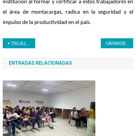
institución al formar y certificar a estos trabajadores en
el área de montacargas, radica en la seguridad y el
impulso de la productividad en el país.
Navegación
TRUJILLO | Inces se incorpora al plan “Una gotica de amor para mi escuela”
CARABOBO | Más de 120 participantes se forman en repostería vía mensajería instantánea
de
ENTRADAS RELACIONADAS
entradas