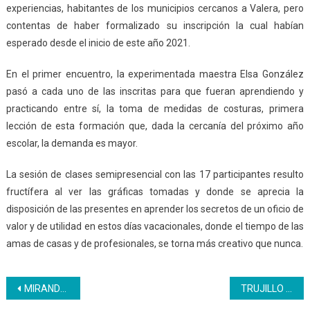
experiencias, habitantes de los municipios cercanos a Valera, pero
contentas de haber formalizado su inscripción la cual habían
esperado desde el inicio de este año 2021.
En el primer encuentro, la experimentada maestra Elsa González
pasó a cada uno de las inscritas para que fueran aprendiendo y
practicando entre sí, la toma de medidas de costuras, primera
lección de esta formación que, dada la cercanía del próximo año
escolar, la demanda es mayor.
La sesión de clases semipresencial con las 17 participantes resulto
fructífera al ver las gráficas tomadas y donde se aprecia la
disposición de las presentes en aprender los secretos de un oficio de
valor y de utilidad en estos días vacacionales, donde el tiempo de las
amas de casas y de profesionales, se torna más creativo que nunca.
Navegación
MIRANDA | El CFS Industrial Textil realizó exposición y desfile de moda
TRUJILLO | Inces abrió curso Contabilidad Básica