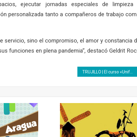
acios, ejecutar jornadas especiales de limpieza
ción personalizada tanto a compañeros de trabajo co
e servicio, sino el compromiso, el amor y constancia 
sus funciones en plena pandemia”, destacó Geldrit Ro
TRUJILLO | El curso «Uniformes escolares» es el preferido por las amas de casa