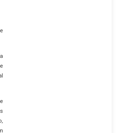
de
ía
ue
al
de
os
o,
on