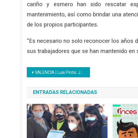
cariño y esmero han sido rescatar esp
mantenimiento, así como brindar una aten
de los propios participantes.
“Es necesario no solo reconocer los años d
sus trabajadores que se han mantenido en 
Navegación
VALENCIA | Luis Pinto: Joven carabobeño, ejemplo de voluntad y con deseos de superación
de
ENTRADAS RELACIONADAS
entradas