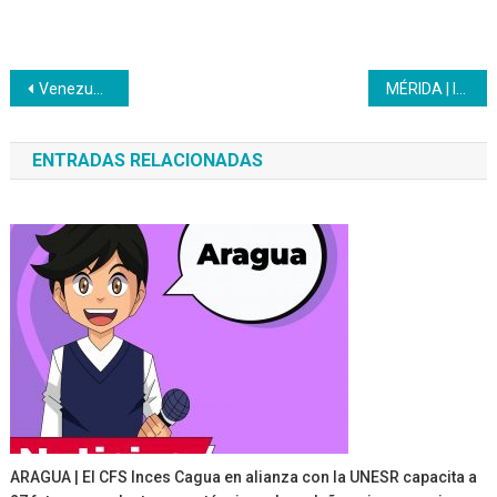
Navegación
Venezuela participó en el VII Congreso Nacional de Docentes de la Educación Técnica
MÉRIDA | Inces reconoce el esfuerzo y compromiso de sus trabajadores
de
ENTRADAS RELACIONADAS
entradas
ARAGUA | El CFS Inces Cagua en alianza con la UNESR capacita a