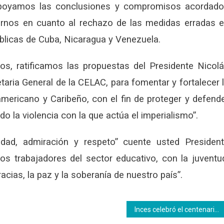
 apoyamos las conclusiones y compromisos acordad
iernos en cuanto al rechazo de las medidas erradas 
blicas de Cuba, Nicaragua y Venezuela.
os, ratificamos las propuestas del Presidente Nicol
taria General de la CELAC, para fomentar y fortalecer 
americano y Caribeño, con el fin de proteger y defend
o la violencia con la que actúa el imperialismo”.
idad, admiración y respeto” cuente usted Presiden
os trabajadores del sector educativo, con la juventu
ias, la paz y la soberanía de nuestro país”.
Inces celebró el centenario de Paulo Freire socializando su legado