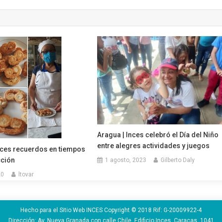
Aragua | Inces celebró el Día del Niño
entre alegres actividades y juegos
ces recuerdos en tiempos
cción
1 agosto, 2023
Gilberto Daly
20
ltovar
Hecho para el Sitio Web INCES Copyright © 2018 Rif: G-20009922-4
Dirección: Av. Nueva Granada con calle Chile, Edificio Inces. Caracas. 1041