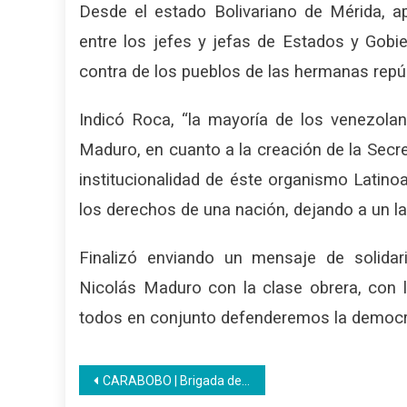
Desde el estado Bolivariano de Mérida,
entre los jefes y jefas de Estados y Gob
contra de los pueblos de las hermanas repú
Indicó Roca, “la mayoría de los venezolan
Maduro, en cuanto a la creación de la Secre
institucionalidad de éste organismo Latino
los derechos de una nación, dejando a un lad
Finalizó enviando un mensaje de solidar
Nicolás Maduro con la clase obrera, con l
todos en conjunto defenderemos la democrac
Navegación
CARABOBO | Brigada de soldadura del centro de formación Rafael Urdaneta realiza reparación de Mesas-Sillas y Pupitres