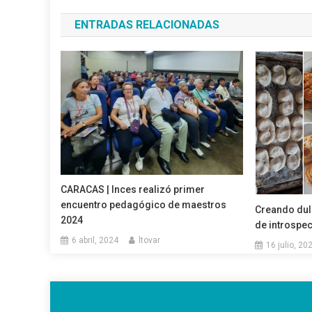
de
ENTRADAS RELACIONADAS
entradas
CARACAS | Inces realizó primer
encuentro pedagógico de maestros
Creando dul
2024
de introspe
6 abril, 2024
ltovar
16 julio, 20