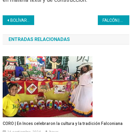
en materia textil y de construcción.
Navegación
BOLÍVAR | Trabajadores reciben kit escolar para sus hijos
FALCÓN | Juramentada 1era Brippas del municipio Miranda
de
ENTRADAS RELACIONADAS
entradas
CORO | En Inces celebraron la cultura y la tradición Falconiana