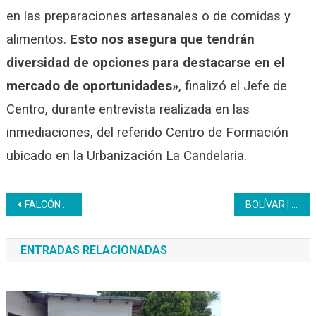
en las preparaciones artesanales o de comidas y
alimentos.
Esto nos asegura que tendrán
diversidad de opciones para destacarse en el
mercado de oportunidades»
, finalizó el Jefe de
Centro, durante entrevista realizada en las
inmediaciones, del referido Centro de Formación
ubicado en la Urbanización La Candelaria.
Navegación
FALCÓN | Inces certificó a 43 trabajadores de Invecem en el oficio Operador de Montacargas
BOLÍVAR | Inces acreditó a 14 soldados de la Base Aérea Militar “Teofilo Luis Méndez”
de
ENTRADAS RELACIONADAS
entradas