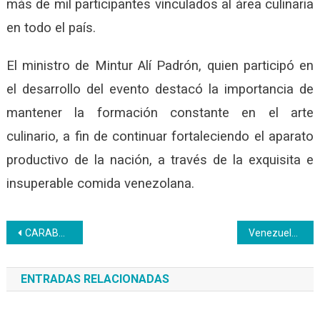
más de mil participantes vinculados al área culinaria
en todo el país.
El ministro de Mintur Alí Padrón, quien participó en
el desarrollo del evento destacó la importancia de
mantener la formación constante en el arte
culinario, a fin de continuar fortaleciendo el aparato
productivo de la nación, a través de la exquisita e
insuperable comida venezolana.
Navegación
CARABOBO | Trabajadores del Inces fueron atendidos en una jornada de barbería y peluquería
Venezuela celebra IV Jornada de la Asean
de
ENTRADAS RELACIONADAS
entradas