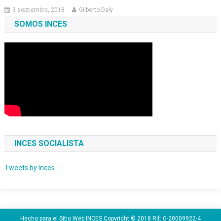
3 septiembre, 2018
Gilberto Daly
SOMOS INCES
INCES SOCIALISTA
Tweets by Inces
Hecho para el Sitio Web INCES Copyright © 2018 Rif: G-20009922-4