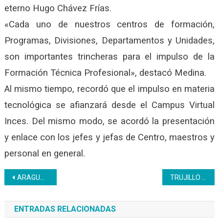
eterno Hugo Chávez Frías.
«Cada uno de nuestros centros de formación,
Programas, Divisiones, Departamentos y Unidades,
son importantes trincheras para el impulso de la
Formación Técnica Profesional», destacó Medina.
Al mismo tiempo, recordó que el impulso en materia
tecnológica se afianzará desde el Campus Virtual
Inces. Del mismo modo, se acordó la presentación
y enlace con los jefes y jefas de Centro, maestros y
personal en general.
Navegación
ARAGUA | Regional realizó la entrega de juguetes para los hijos de sus trabajadores
TRUJILLO | Inces cierra el 2021 atendiendo a más de 6.000 participantes
de
ENTRADAS RELACIONADAS
entradas