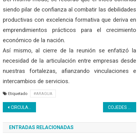
siendo pilar de confianza al combatir las debilidades
productivas con excelencia formativa que deriva en
emprendimientos prácticos para el crecimiento
económico de la nación.
Así mismo, al cierre de la reunión se enfatizó la
necesidad de la articulación entre empresas desde
nuestras fortalezas, afianzando vinculaciones e
intercambios de servicios.
Etiquetado
#ARAGUA
Navegación
CIRCULAR 01 – Talento Humano
COJEDES | Inces participa en la instalación del órgano estadal de Turismo
de
ENTRADAS RELACIONADAS
entradas