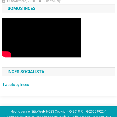
13 noviembre, 2018
Gilberto Daly
SOMOS INCES
INCES SOCIALISTA
Tweets by Inces
Hecho para el Sitio Web INCES Copyright © 2018 Rif: G-20009922-4
Dirección: Av. Nueva Granada con calle Chile, Edificio Inces. Caracas. 1041