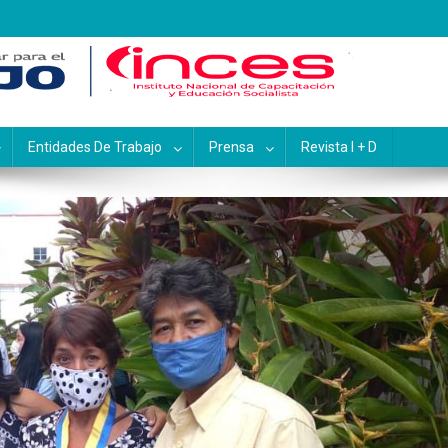
pacitación y Educación Socialis
Entidades De Trabajo
Prensa
Revista I + D