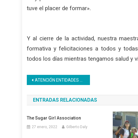
tuve el placer de formar».
Y al cierre de la actividad, nuestra maes
formativa y felicitaciones a todos y toda
todos los días mientras tengamos salud y v
Navegación
ATENCIÓN ENTIDADES DE TRABAJO
de
ENTRADAS RELACIONADAS
entradas
The Sugar Girl Association
27 enero, 2022
Gilberto Daly