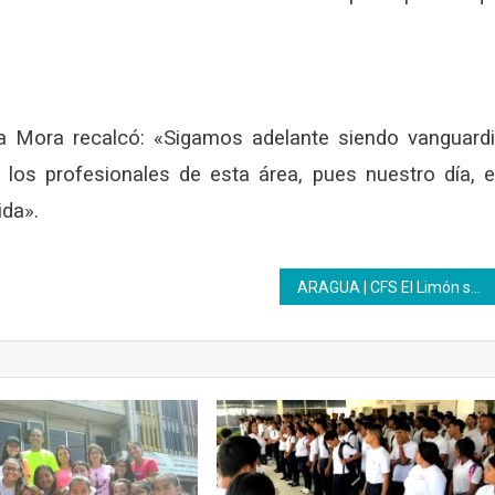
tra Mora recalcó: «Sigamos adelante siendo vanguard
s los profesionales de esta área, pues nuestro día, 
ida».
ARAGUA | CFS El Limón se mantiene en Jornada de mantenimiento