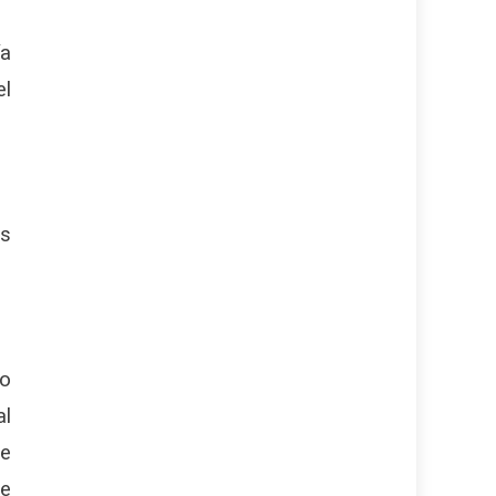
ía
el
os
co
al
ue
ue