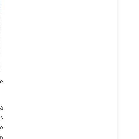
de
na
os
te
an