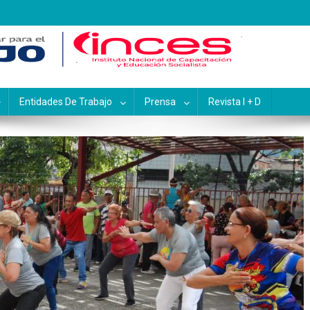
pacitación y Educación Socialis
Entidades De Trabajo
Prensa
Revista I + D