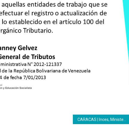
CARACAS | Inces, Ministerio de Educación y misiones educativas otorgan reconocimiento a los maestros en su día