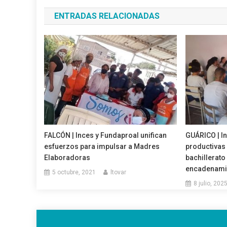
de
ENTRADAS RELACIONADAS
entradas
FALCÓN | Inces y Fundaproal unifican
GUÁRICO | I
esfuerzos para impulsar a Madres
productivas 
Elaboradoras
bachillerato
encadenamie
5 octubre, 2021
ltovar
8 julio, 202