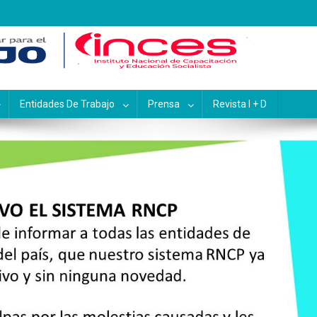
pacitación y Educación Socialis
Entidades De Trabajo
Prensa
Revista I + D