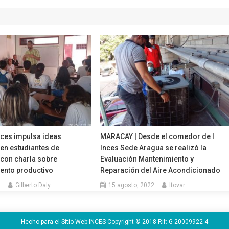
nces impulsa ideas
MARACAY | Desde el comedor de l
en estudiantes de
Inces Sede Aragua se realizó la
 con charla sobre
Evaluación Mantenimiento y
nto productivo
Reparación del Aire Acondicionado
5
Gilberto Daly
15 agosto, 2022
ltovar
Hecho para el Sitio Web INCES Copyright © 2018 Rif: G-20009922-4