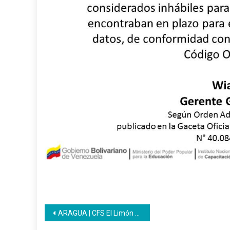
Navegación
ARAGUA | CFS El Limón se mantiene en Jornada de mantenimiento