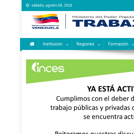
Saltar
sábado, agosto 08, 2026
al
contenido
Instituto Nacional de Ca
Inces
Institución
Regiones
Formación