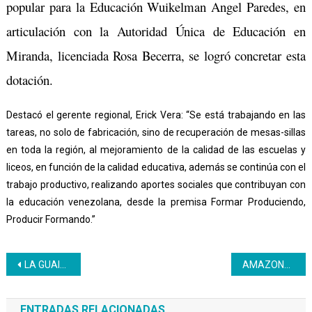
popular para la Educación Wuikelman Angel Paredes, en
articulación con la Autoridad Única de Educación en
Miranda, licenciada Rosa Becerra, se logró concretar esta
dotación.
Destacó el gerente regional, Erick Vera: “Se está trabajando en las
tareas, no solo de fabricación, sino de recuperación de mesas-sillas
en toda la región, al mejoramiento de la calidad de las escuelas y
liceos, en función de la calidad educativa, además se continúa con el
trabajo productivo, realizando aportes sociales que contribuyan con
la educación venezolana, desde la premisa Formar Produciendo,
Producir Formando.”
Navegación
LA GUAIRA | Estudiantes de Bachillerato Productivo realizan primera expoferia del año
AMAZONAS | INCES REALIZA ENCUENTRO CON FAIMA AMAZONAS
de
ENTRADAS RELACIONADAS