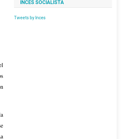
INCES SOCIALISTA
Tweets by Inces
el
os
on
la
se
La