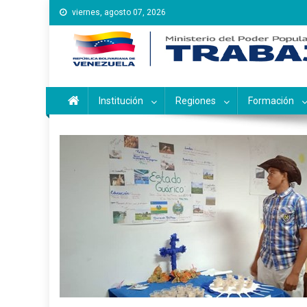
Saltar
viernes, agosto 07, 2026
al
contenido
Instituto Nacional de Ca
Inces
Institución
Regiones
Formación