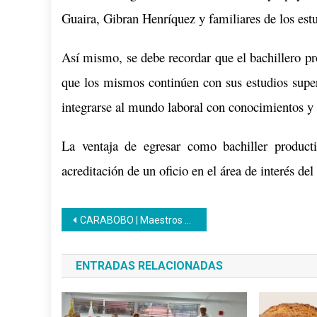
Guaira, Gibran Henríquez y familiares de los estu
Así mismo, se debe recordar que el bachillero pr
que los mismos continúen con sus estudios super
integrarse al mundo laboral con conocimientos y 
La ventaja de egresar como bachiller product
acreditación de un oficio en el área de interés del
Navegación
CARABOBO | Maestros del Centro de Formación Socialista Prieto Figueroa visitan sed de la Unidad Educativa
de
ENTRADAS RELACIONADAS
entradas