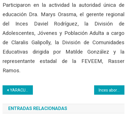
Participaron en la actividad la autoridad única de
educación Dra. Marys Orasma, el gerente regional
del Inces Daviel Rodríguez, la División de
Adolescentes, Jóvenes y Población Adulta a cargo
de Claralis Galipolly, la División de Comunidades
Educativas dirigida por Matilde González y la
representante estadal de la FEVEEM, Rasser
Ramos.
Navegación
YARACUY | Inces otorga certificación a joven que ganó reto de ciencia escolar
Inces aborda la comuna Selva del Amazonas
de
ENTRADAS RELACIONADAS
entradas