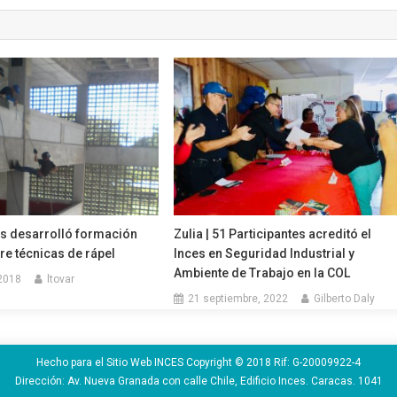
as desarrolló formación
Zulia | 51 Participantes acreditó el
re técnicas de rápel
Inces en Seguridad Industrial y
Ambiente de Trabajo en la COL
2018
ltovar
21 septiembre, 2022
Gilberto Daly
Hecho para el Sitio Web INCES Copyright © 2018 Rif: G-20009922-4
Dirección: Av. Nueva Granada con calle Chile, Edificio Inces. Caracas. 1041