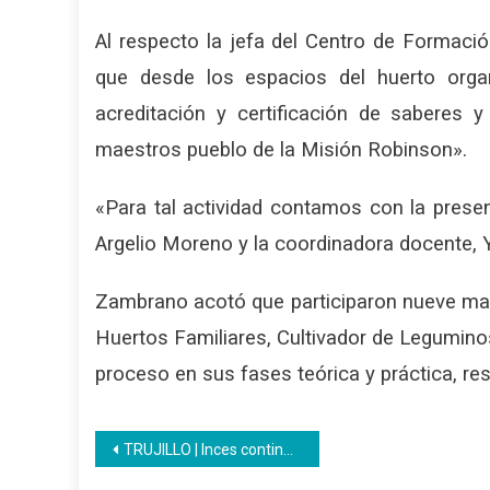
Al respecto la jefa del Centro de Formación
que desde los espacios del huerto orga
acreditación y certificación de saberes y
maestros pueblo de la Misión Robinson».
«Para tal actividad contamos con la pres
Argelio Moreno y la coordinadora docente, Y
Zambrano acotó que participaron nueve maes
Huertos Familiares, Cultivador de Legumino
proceso en sus fases teórica y práctica, res
Navegación
TRUJILLO | Inces continúa con la I Fase de Formación y certificación en 11 municipios de la entidad