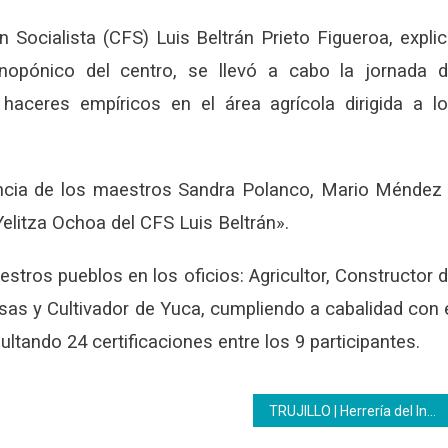
 Socialista (CFS) Luis Beltrán Prieto Figueroa, expli
nopónico del centro, se llevó a cabo la jornada 
 haceres empíricos en el área agrícola dirigida a l
encia de los maestros Sandra Polanco, Mario Méndez
elitza Ochoa del CFS Luis Beltrán».
tros pueblos en los oficios: Agricultor, Constructor 
sas y Cultivador de Yuca, cumpliendo a cabalidad con 
ultando 24 certificaciones entre los 9 participantes.
TRUJILLO | Herrería del Inces ajusta su plan a las necesidades de las comunidades