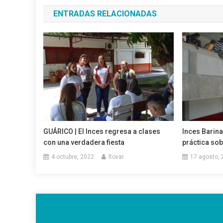
de
ENTRADAS RELACIONADAS
entradas
GUÁRICO | El Inces regresa a clases
Inces Barin
con una verdadera fiesta
práctica sob
4 octubre, 2022
ltovar
17 agosto, 