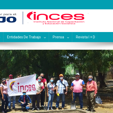
pacitación y Educación Socialis
Entidades De Trabajo
Prensa
Revista I + D