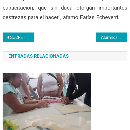
capacitación, que sin duda otorgan importantes
destrezas para el hacer”, afirmó Farías Echeverri.
Navegación
SUCRE | Continúan las jornadas de Certificación y Acreditación de Saberes Empíricos
Alumnos del liceo Libertador son formados por el Inces Militar
de
ENTRADAS RELACIONADAS
entradas