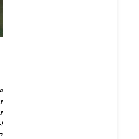
ta
 y
 y
E)
es