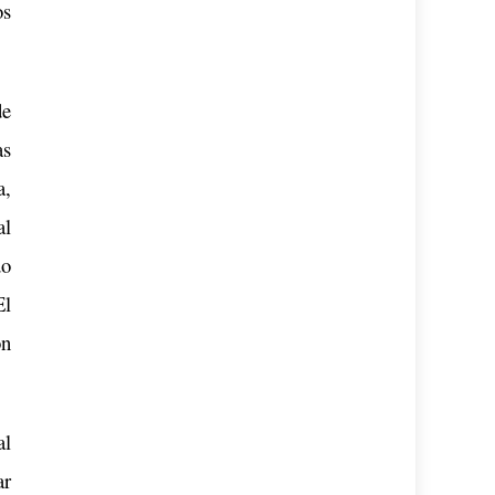
os
de
as
a,
al
do
El
on
al
ar