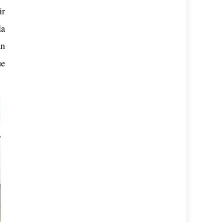
ir
la
an
ue