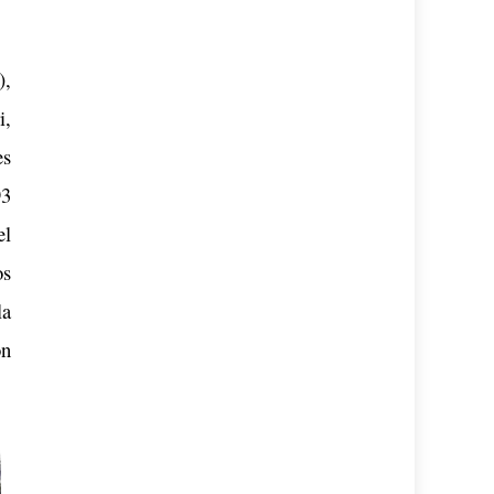
),
i,
es
93
el
os
la
on