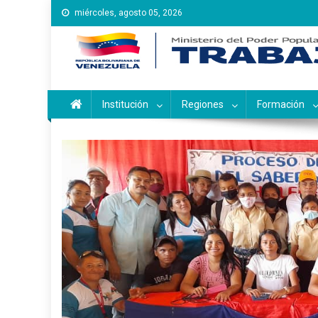
Saltar
miércoles, agosto 05, 2026
al
contenido
Instituto Nacional de Ca
Inces
Institución
Regiones
Formación