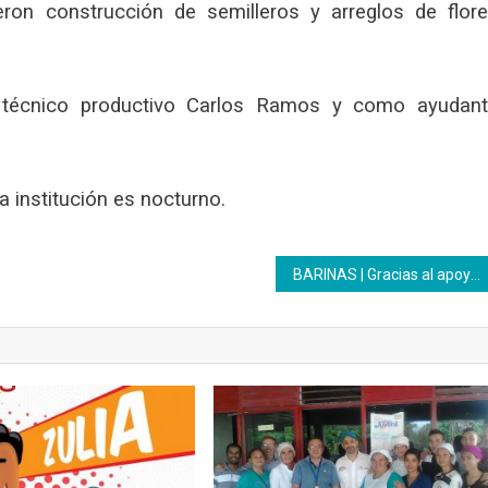
ron construcción de semilleros y arreglos de flor
 técnico productivo Carlos Ramos y como ayudan
a institución es nocturno.
BARINAS | Gracias al apoyo del Inces estudiantes de 5to año de bachillerato egresarán con un perfil productivo