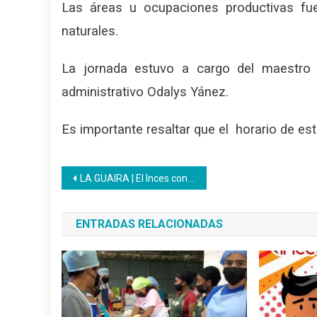
Las áreas u ocupaciones productivas fue
naturales.
La jornada estuvo a cargo del maestro
administrativo Odalys Yánez.
Es importante resaltar que el horario de est
Navegación
LA GUAIRA | El Inces continúa promoviendo sus formaciones en las instituciones educativas
de
ENTRADAS RELACIONADAS
entradas