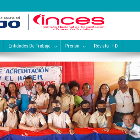
pacitación y Educación Socialis
Entidades De Trabajo
Prensa
Revista I + D