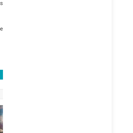
es
te