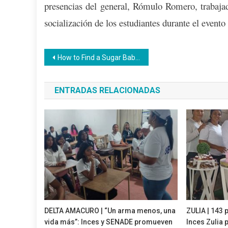
presencias del general, Rómulo Romero, trabajad
socialización de los estudiantes durante el evento
Navegación
How to Find a Sugar Baby in Louisiana
de
ENTRADAS RELACIONADAS
entradas
DELTA AMACURO | “Un arma menos, una
ZULIA | 143 
vida más”: Inces y SENADE promueven
Inces Zulia