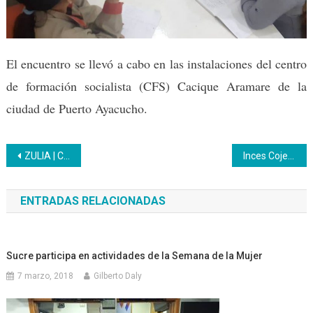
El encuentro se llevó a cabo en las instalaciones del centro
de formación socialista (CFS) Cacique Aramare de la
ciudad de Puerto Ayacucho.
Navegación
ZULIA | Crece la atención a la población estudiantil con el bachillerato productivo
Inces Cojedes / Aprendices del perfil productivo Asistente Administrativo culminan fase teórica
de
ENTRADAS RELACIONADAS
entradas
Sucre participa en actividades de la Semana de la Mujer
7 marzo, 2018
Gilberto Daly