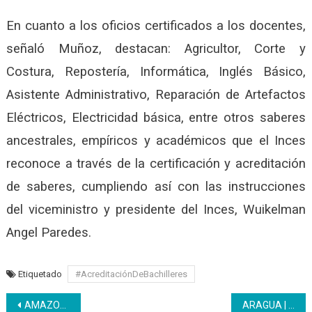
En cuanto a los oficios certificados a los docentes,
señaló Muñoz, destacan: Agricultor, Corte y
Costura, Repostería, Informática, Inglés Básico,
Asistente Administrativo, Reparación de Artefactos
Eléctricos, Electricidad básica, entre otros saberes
ancestrales, empíricos y académicos que el Inces
reconoce a través de la certificación y acreditación
de saberes, cumpliendo así con las instrucciones
del viceministro y presidente del Inces, Wuikelman
Angel Paredes.
Etiquetado
#AcreditaciónDeBachilleres
Navegación
AMAZONAS | Inces capacitará al sector Turismo
ARAGUA | Eficiencia y calidad: El Inces avanza en materia de acreditación y formación de saberes