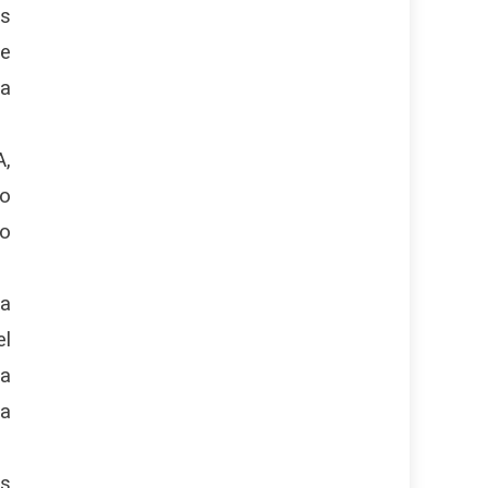
os
de
la
A,
mo
so
ta
el
ca
ra
os