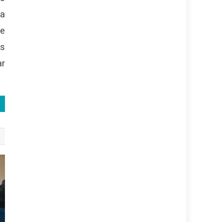
 a
de
as
ar