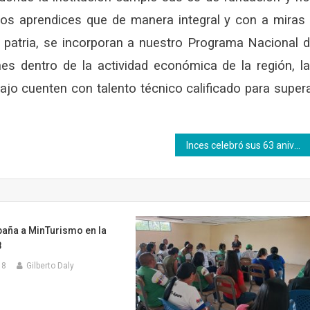
vos aprendices que de manera integral y con a miras
 patria, se incorporan a nuestro Programa Nacional 
es dentro de la actividad económica de la región, l
ajo cuenten con talento técnico calificado para super
Inces celebró sus 63 aniversarios con gran triangular de sóftbol
aña a MinTurismo en la
8
18
Gilberto Daly