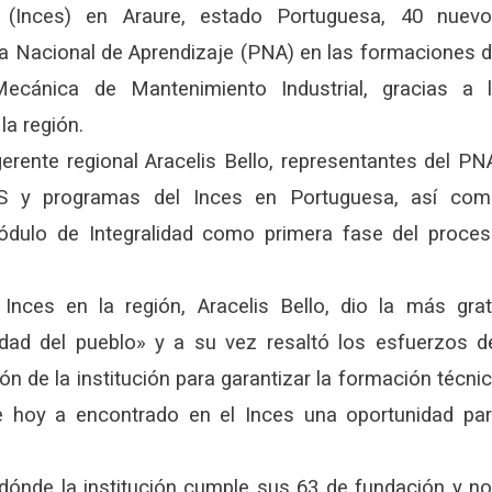
a (Inces) en Araure, estado Portuguesa, 40 nuev
a Nacional de Aprendizaje (PNA) en las formaciones 
Mecánica de Mantenimiento Industrial, gracias a 
la región.
erente regional Aracelis Bello, representantes del PN
CFS y programas del Inces en Portuguesa, así co
 módulo de Integralidad como primera fase del proce
 Inces en la región, Aracelis Bello, dio la más gra
idad del pueblo» y a su vez resaltó los esfuerzos d
n de la institución para garantizar la formación técni
e hoy a encontrado en el Inces una oportunidad pa
 dónde la institución cumple sus 63 de fundación y n