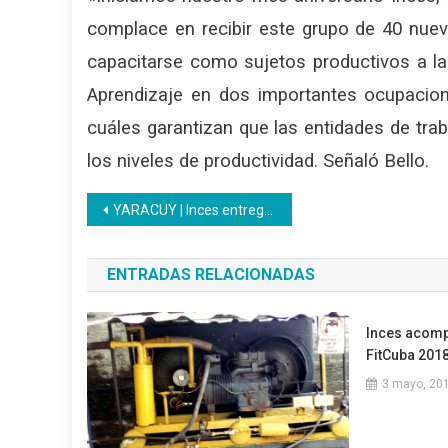
complace en recibir este grupo de 40 nue
capacitarse como sujetos productivos a la
Aprendizaje en dos importantes ocupacion
cuáles garantizan que las entidades de trab
los niveles de productividad. Señaló Bello.
Navegación
YARACUY | Inces entregó certificados a bachilleres del LTI Fernando Ramírez
de
ENTRADAS RELACIONADAS
entradas
Inces acomp
FitCuba 201
3 mayo, 20