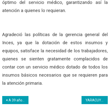
óptimo del servicio médico, garantizando así la
atención a quienes lo requieran.
Agradeció las políticas de la gerencia general del
Inces, ya que la dotación de estos insumos y
equipos, satisface la necesidad de los trabajadores,
quienes se sienten gratamente complacidos de
contar con un servicio médico dotado de todos los
insumos básicos necesarios que se requieren para
la atención primaria.
Navegación
A 39 años arriba la principal referencia cultural del instituto
YARACUY | Inces realizó caracterización de saberes a privados de libertad