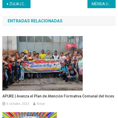
Navegación
ZULIA | Creatividad y productiva mostraron 300 participantes de formaciones Inces en Expo Feria en Maracaibo
MÉRIDA | Inces inicia aniversario con elección de la madrina
de
ENTRADAS RELACIONADAS
entradas
APURE | Avanza el Plan de Atención Formativa Comunal del Inces
6 octubre, 2023
ltovar