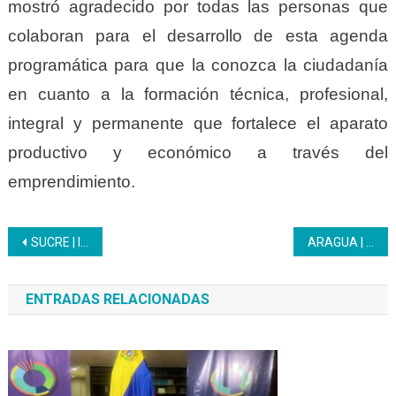
mostró agradecido por todas las personas que
colaboran para el desarrollo de esta agenda
programática para que la conozca la ciudadanía
en cuanto a la formación técnica, profesional,
integral y permanente que fortalece el aparato
productivo y económico a través del
emprendimiento.
Navegación
SUCRE | Inces recibe dotación de insumos médicos
ARAGUA | El Inces se engalanó para disfrutar de la mejor programación tradicional, con actividades recreativas, culturales, deportivas, gastronómicas y formativas
de
ENTRADAS RELACIONADAS
entradas