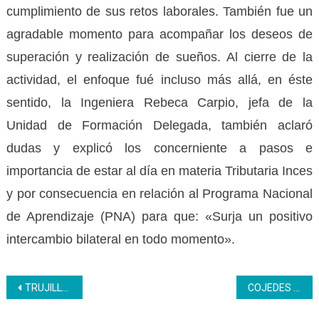
cumplimiento de sus retos laborales. También fue un
agradable momento para acompañar los deseos de
superación y realización de sueños. Al cierre de la
actividad, el enfoque fué incluso más allá, en éste
sentido, la Ingeniera Rebeca Carpio, jefa de la
Unidad de Formación Delegada, también aclaró
dudas y explicó los concerniente a pasos e
importancia de estar al día en materia Tributaria Inces
y por consecuencia en relación al Programa Nacional
de Aprendizaje (PNA) para que: «Surja un positivo
intercambio bilateral en todo momento».
Navegación
TRUJILLO | Arrancó plan vacacional para los hijos de los trabajadores
COJEDES | Consejo de gestión regional evalúa aspectos de educación y formación técnica profesional
de