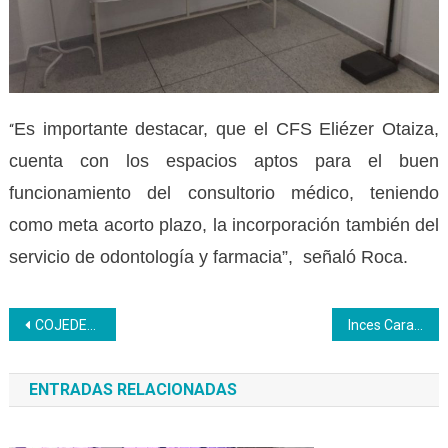
Es importante destacar, que el CFS Eliézer Otaiza,
“
cuenta con los espacios aptos para el buen
funcionamiento del consultorio médico, teniendo
como meta acorto plazo, la incorporación también del
servicio de odontología y farmacia”, señaló Roca.
Navegación
COJEDES | Consejo de gestión regional evalúa aspectos de educación y formación técnica profesional
Inces Caracas | Curso de platos típicos venezolanos culminó con presentación y degustación
de
ENTRADAS RELACIONADAS
entradas