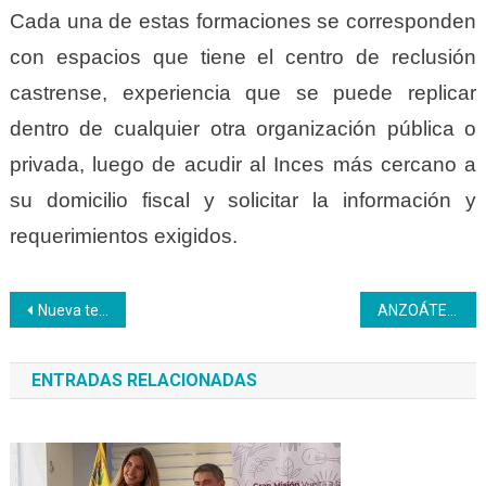
Cada una de estas formaciones se corresponden
con espacios que tiene el centro de reclusión
castrense, experiencia que se puede replicar
dentro de cualquier otra organización pública o
privada, luego de acudir al Inces más cercano a
su domicilio fiscal y solicitar la información y
requerimientos exigidos.
Navegación
Nueva tecnología que garantiza actualización y expansión
ANZOÁTEGUI | Brigada técnica de refrigeración capacita en el aprender haciendo
de
ENTRADAS RELACIONADAS
entradas