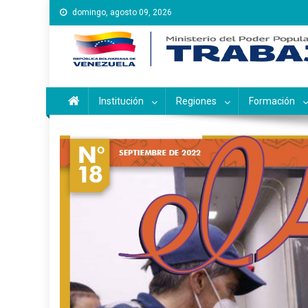
Saltar
domingo, agosto 09, 2026
al
contenido
Instituto Nacional de Ca
Inces
Institución
Regiones
Formación