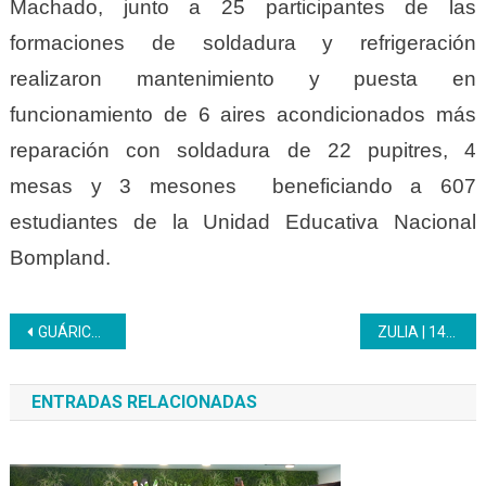
Machado, junto a 25 participantes de las
formaciones de soldadura y refrigeración
realizaron mantenimiento y puesta en
funcionamiento de 6 aires acondicionados más
reparación con soldadura de 22 pupitres, 4
mesas y 3 mesones beneficiando a 607
estudiantes de la Unidad Educativa Nacional
Bompland.
Navegación
GUÁRICO | El Inces se suma a la construcción de la ley para la protección de la figura del Libertador Simón Bolívar como padre de la patria
ZULIA | 143 participantes egresan del Inces Zulia preparados para emprender y formados en sus territorios
de
ENTRADAS RELACIONADAS
entradas