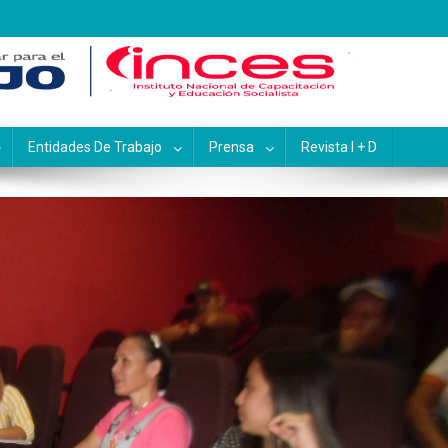
pacitación y Educación Socialis
Entidades De Trabajo
Prensa
Revista I + D