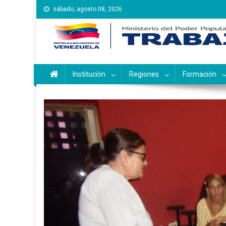
Saltar
sábado, agosto 08, 2026
al
contenido
Instituto Nacional de Ca
Inces
Institución
Regiones
Formación