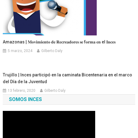
Amazonas | 𝐌𝐨𝐯𝐢𝐦𝐢𝐞𝐧𝐭𝐨 𝐝𝐞 𝐑𝐞𝐜𝐫𝐞𝐚𝐝𝐨𝐫𝐞𝐬 𝐬𝐞 f𝐨𝐫𝐦𝐚 𝐞𝐧 el 𝐈𝐧𝐜𝐞𝐬
5 marzo, 2024
Gilberto Daly
Trujillo | Inces participó en la caminata Bicentenaria en el marco
del Día de la Juventud
13 febrero, 2020
Gilberto Daly
SOMOS INCES