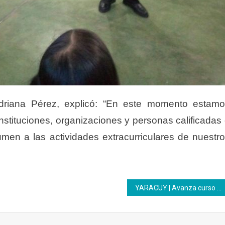
driana Pérez, explicó: “En este momento estam
nstituciones, organizaciones y personas calificadas
en a las actividades extracurriculares de nuestr
YARACUY | Avanza curso Elaboración de Pasapalos en Urbanismo Ciudadela