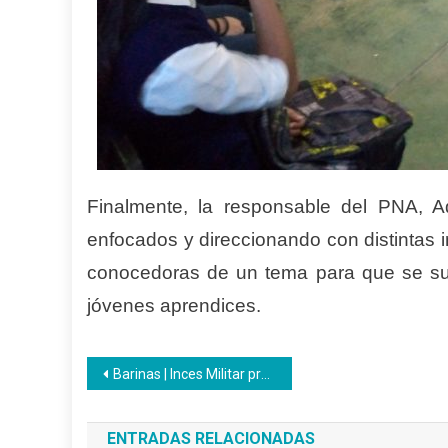
Finalmente, la responsable del PNA, A
enfocados y direccionando con distintas i
conocedoras de un tema para que se sum
jóvenes aprendices.
Navegación
Barinas | Inces Militar promueve la formación productiva de la Milicia Nacional Bolivariana
de
ENTRADAS RELACIONADAS