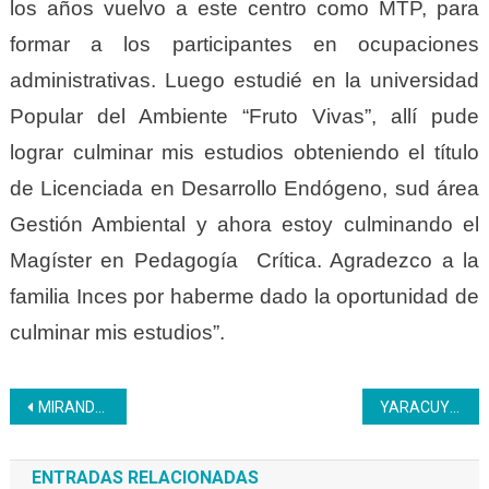
los años vuelvo a este centro como MTP, para
formar a los participantes en ocupaciones
administrativas. Luego estudié en la universidad
Popular del Ambiente “Fruto Vivas”, allí pude
lograr culminar mis estudios obteniendo el título
de Licenciada en Desarrollo Endógeno, sud área
Gestión Ambiental y ahora estoy culminando el
Magíster en Pedagogía Crítica. Agradezco a la
familia Inces por haberme dado la oportunidad de
culminar mis estudios”.
Navegación
MIRANDA | Continua formación de organización de eventos y protocolo
YARACUY | Continúan jornadas formativas en entidades de trabajo
de
ENTRADAS RELACIONADAS