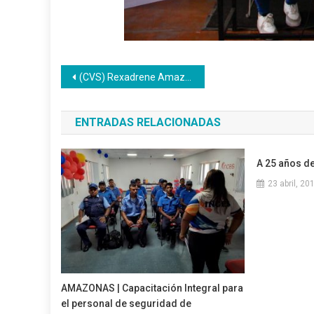
Navegación
(CVS) Rexadrene Amazon Cosmetic Male Enhancement
de
ENTRADAS RELACIONADAS
entradas
A 25 años d
23 abril, 20
AMAZONAS | Capacitación Integral para
el personal de seguridad de