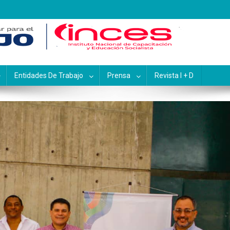
pacitación y Educación Socialis
Entidades De Trabajo
Prensa
Revista I + D