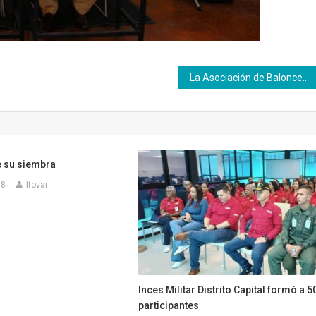
La Asociación de Baloncesto del Distrito Capital Inces y la Asociación de Entrenadores realiza un taller teórico práctico en proyecto para categorías formativas
e su siembra
18
ltovar
Inces Militar Distrito Capital formó a 5
participantes