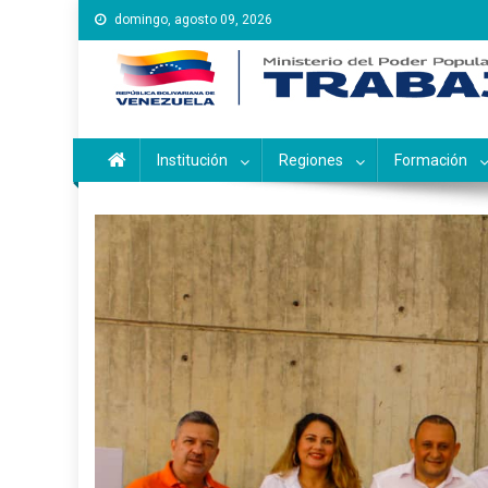
Saltar
domingo, agosto 09, 2026
al
contenido
Instituto Nacional de Ca
Inces
Institución
Regiones
Formación