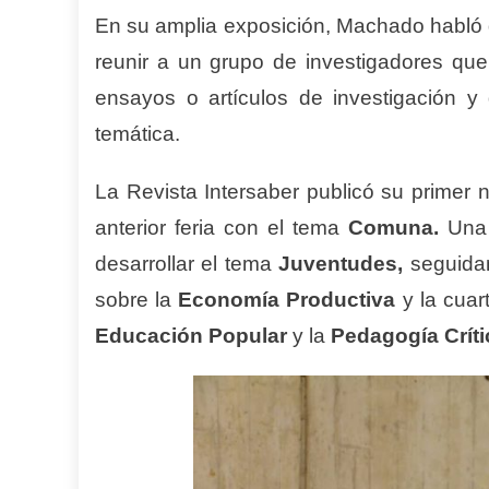
En su amplia exposición, Machado habló d
reunir a un grupo de investigadores qu
ensayos o artículos de investigación y
temática.
La Revista Intersaber publicó su primer
anterior feria con el tema
Comuna.
Una 
desarrollar el tema
Juventudes,
seguidam
sobre la
E
conomía
P
roductiva
y la cuar
Educación Popular
y la
Pedagogía Críti