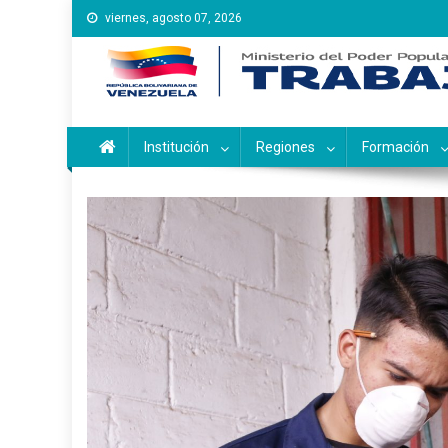
Saltar
viernes, agosto 07, 2026
al
contenido
Instituto Nacional de Ca
Inces
Institución
Regiones
Formación