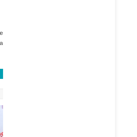
de
va