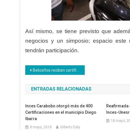
Así mismo, se tiene previsto que adem
negocios y un simposio; espacio este 
tendrán participación.
Navegación
Beliceños reciben certificado Inces
de
ENTRADAS RELACIONADAS
entradas
Inces Carabobo otorgó más de 400
Reafirmada a
Certificaciones en el municipio Diego
Inces-Unesr
Ibarra
18 mayo, 2
8 mayo, 2018
Gilberto Daly