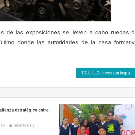
ás de las exposiciones se lleven a cabo ruedas 
último donde las autoridades de la casa formati
TRUJILLO | Inces participa en el encendido de luces de Valera
lianza estratégica entre
018
Gilberto Daly