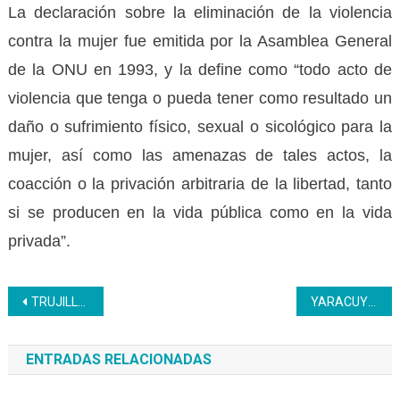
La declaración sobre la eliminación de la violencia
contra la mujer fue emitida por la Asamblea General
de la ONU en 1993, y la define como “todo acto de
violencia que tenga o pueda tener como resultado un
daño o sufrimiento físico, sexual o sicológico para la
mujer, así como las amenazas de tales actos, la
coacción o la privación arbitraria de la libertad, tanto
si se producen en la vida pública como en la vida
privada”.
Navegación
TRUJILLO | Inces participa en el encendido de luces de Valera
YARACUY | Inces certificó en Operador de Montacargas a trabajadores de la empresa Excélsior
de
ENTRADAS RELACIONADAS
entradas