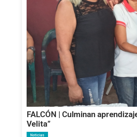
FALCÓN | Culminan aprendizaje
Velita”
Noticias