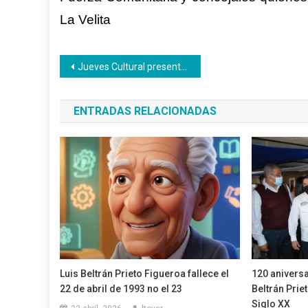
La Velita
Navegación
Jueves Cultural presentó música en vivo y premió a los ganadores de Tu Voz Inces
de
ENTRADAS RELACIONADAS
entradas
Luis Beltrán Prieto Figueroa fallece el
120 aniversa
22 de abril de 1993 no el 23
Beltrán Prie
Siglo XX