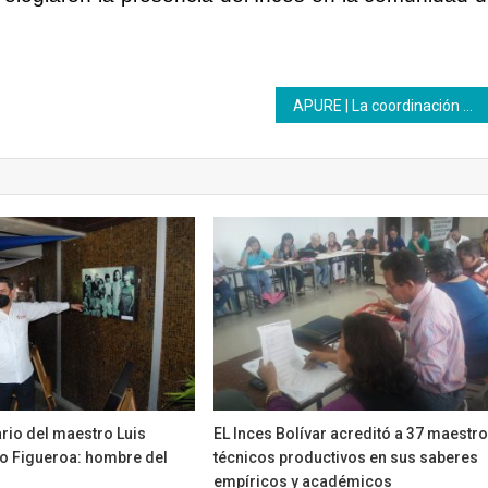
APURE | La coordinación del PNA sostuvo una reunión con sus facilitadoras
rio del maestro Luis
EL Inces Bolívar acreditó a 37 maestr
to Figueroa: hombre del
técnicos productivos en sus saberes
empíricos y académicos