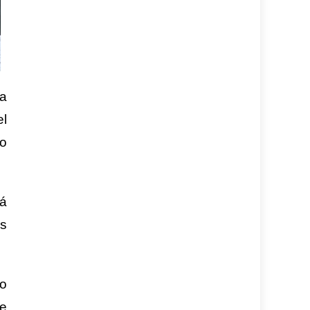
ía
el
o
tá
as
to
de