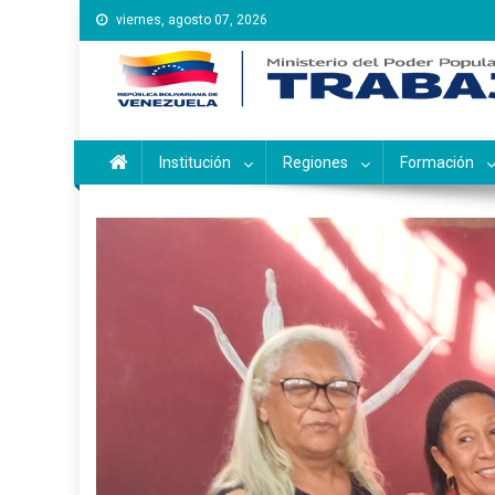
Saltar
viernes, agosto 07, 2026
al
contenido
Instituto Nacional de Ca
Inces
Institución
Regiones
Formación