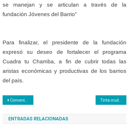
se manejan y se articulan a través de la
fundación Jóvenes del Barrio”
Para finalizar, el presidente de la fundación
expresó su deseo de fortalecer el programa
Cuadra tu Chamba, a fin de cubrir todas las
aristas económicas y productivas de los barrios
del país.
Navegación
Convenio Inces-Unesr ha comenzado a dar frutos
Tinta cruda: Inces y Formación Técnica Profesional
de
ENTRADAS RELACIONADAS
entradas