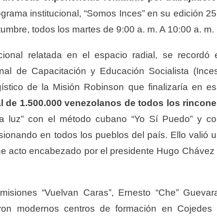
programa institucional, “Somos Inces” en su edición 2
tumbre, todos los martes de 9:00 a. m. A 10:00 a. m.
ucional relatada en el espacio radial, se recordó 
nal de Capacitación y Educación Socialista (Ince
gístico de la Misión Robinson que finalizaría en e
l de 1.
5
00.000 venezolanos de todos los rincon
la luz” con el método cubano “Yo Sí Puedo” y c
sionando en todos los pueblos del país. Ello valió 
ne acto encabezado por el presidente Hugo Chávez
.
s misiones “Vuelvan Caras”, Ernesto “Che” Guevar
ron modernos centros de formación en Cojedes 