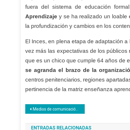
fuera del sistema de educación form
Aprendizaje
y se ha realizado un loable 
la profundización y cambios en los conteni
El Inces, en plena etapa de adaptación a 
vez más las expectativas de los públicos
que es un chico que cumple 64 años de 
se agranda el brazo de la organizaci
centros penitenciarios, regiones apartada
pertinencia de la matriz enseñanza aprend
Navegación
Medios de comunicación visitaron ambientes de formación Inces
de
ENTRADAS RELACIONADAS