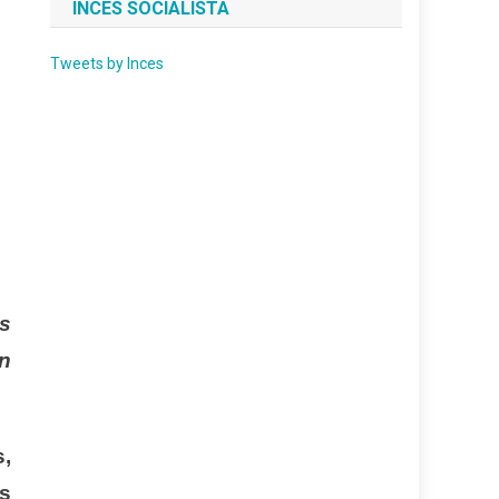
INCES SOCIALISTA
Tweets by Inces
s
an
s,
es