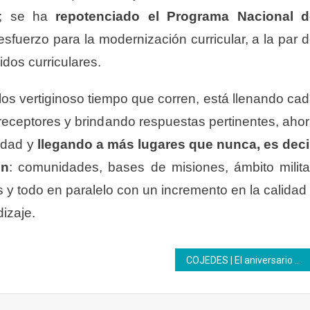
al; se ha
repotenciado el Programa Nacional d
esfuerzo para la modernización curricular, a la par 
dos curriculares.
los vertiginoso tiempo que corren, está llenando ca
 receptores y brindando respuestas pertinentes, aho
edad y
llegando a más lugares que nunca, es deci
ón
: comunidades, bases de misiones, ámbito milita
s y todo en paralelo con un incremento en la calidad
izaje.
COJEDES | El aniversario 64 del Inces está enfocado en mostrar las técnicas y emprendimientos