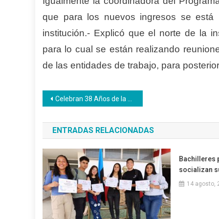
Igualmente la coordinadora del Programa
que para los nuevos ingresos se está 
institución.- Explicó que el norte de la
para lo cual se están realizando reunio
de las entidades de trabajo, para posterio
Navegación
Celebran 38 Años de la siembra del cantautor falconiano Ali Primera
de
ENTRADAS RELACIONADAS
entradas
Bachilleres
socializan 
14 agosto, 