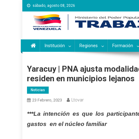
Saltar
sábado, agosto 08, 2026
al
contenido
Instituto Nacional de Ca
Inces
Institución
Regiones
Formación
Yaracuy | PNA ajusta modalida
residen en municipios lejanos
Noticias
Ltovar
23 Febrero, 2023
***La intención es que los participan
gastos en el núcleo familiar