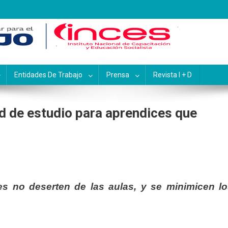
pacitación y Educación Socialis
Entidades De Trabajo
Prensa
Revista I + D
d de estudio para aprendices que
tes no deserten de las aulas, y se minimicen l