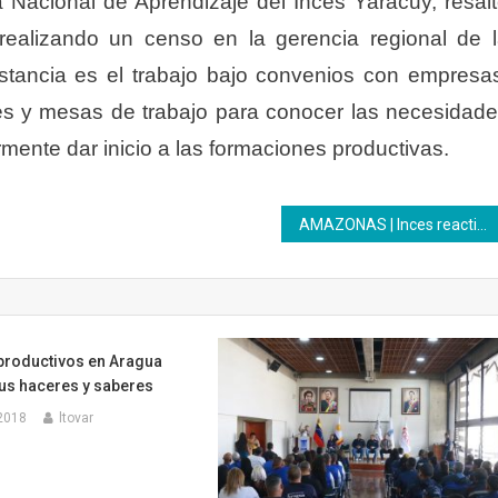
 Nacional de Aprendizaje del Inces Yaracuy, resal
realizando un censo en la gerencia regional de 
 instancia es el trabajo bajo convenios con empresa
nes y mesas de trabajo para conocer las necesidad
rmente dar inicio a las formaciones productivas.
AMAZONAS | Inces reactiva su taller textil
 productivos en Aragua
sus haceres y saberes
2018
ltovar