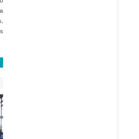
tó
la
s,
es