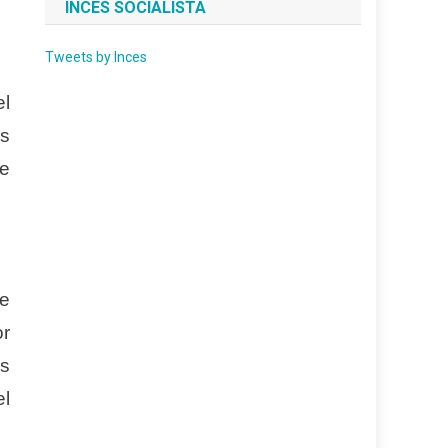
INCES SOCIALISTA
Tweets by Inces
el
os
de
se
or
os
el