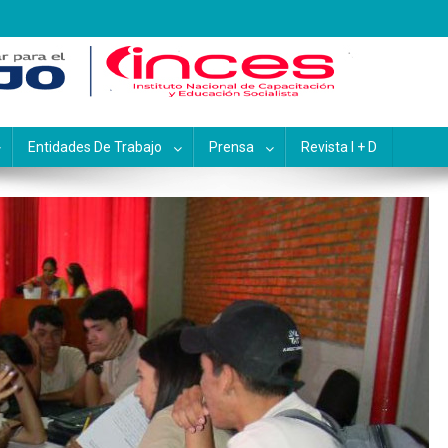
pacitación y Educación Socialis
Entidades De Trabajo
Prensa
Revista I + D