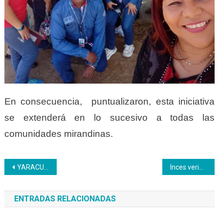
En consecuencia, puntualizaron, esta iniciativa
se extenderá en lo sucesivo a todas las
comunidades mirandinas.
Navegación
YARACUY | Aprendices Inces aprendieron sobre la vida y obra del maestro Prieto Figueroa
Inces verificó cumplimiento de deberes en entidades de trabajo del estado Miranda
de
ENTRADAS RELACIONADAS
entradas