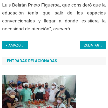
Luis Beltrán Prieto Figueroa, que consideró que la
educación tenía que salir de los espacios
convencionales y llegar a donde existiera la
necesidad de atención”, aseveró.
Navegación
AMAZONAS | Trabajadores Inces realizan taller de prevención de violencia de género
ZULIA | 68 estudiantes avanzan con el Bachillerato Productivo del Inces en el CFS industrial Cabimas
de
ENTRADAS RELACIONADAS
entradas