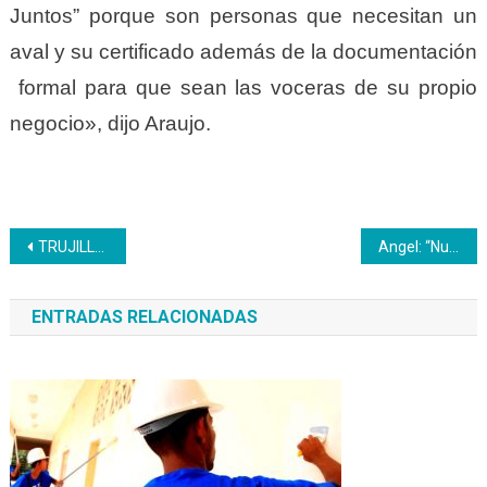
Juntos” porque son personas que necesitan un
aval y su certificado además de la documentación
formal para que sean las voceras de su propio
negocio», dijo Araujo.
Navegación
TRUJILLO | El Inces recordó a Prieto Figueroa en su natalicio
Angel: “Nuestro compromiso es con la formación técnica profesional»
de
ENTRADAS RELACIONADAS
entradas